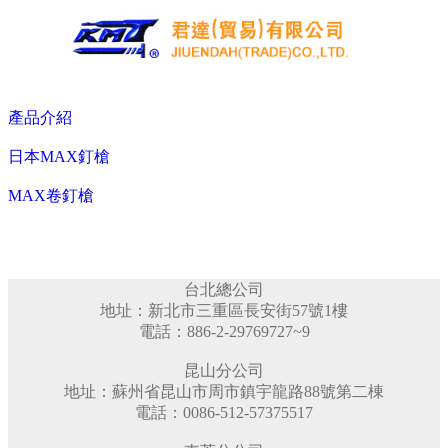
公司簡介
最新消息
產品介紹
產品介紹
日本MAX釘槍
日本MAX釘槍
MAX卷釘槍
MAX釘槍
MAX卷釘槍
MAX手工具
ＭAX瓦斯槍
MAX鋼筋結束機
台灣KMT釘槍
台北總公司
KMT卷釘槍
地址：新北市三重區長安街57號1樓
KMT排釘槍
電話：886-2-29769727~9
KMT專業釘槍
KMT輕型釘槍
昆山分公司
KMT特殊釘槍
地址：蘇州省昆山市周市鎮宇龍路88號第二棟
KMT退釘槍
電話：0086-512-57375517
KMT氣動鎚
台灣JND工業釘