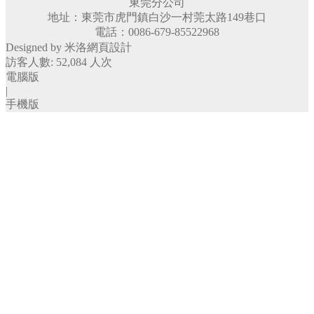
東莞分公司
Ｃ型針系列
地址：東莞市虎門鎮白沙一村莞太路149巷口
Ｆ單針系列
電話：0086-679-85522968
Ｆ碼釘系列
Designed by 米洛
網頁設計
Ｋ針系列
訪客人數: 52,084 人次
Ｎ針系列
電腦版
Ｊ針系列
|
Ｔ針系列
手機版
封箱針系列
卷釘系列
專業級氣動噴槍・噴杯
上吸式噴槍
重力式噴槍
噴杯
專業級氣動起子
日製氣動起子
台製氣動起子
氣動磨砂機、底盤
5吋磨砂機
方形氣動磨砂機
底盤
氣動零件、其他配件