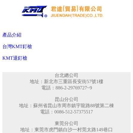
公司簡介
最新消息
產品介紹
產品介紹
日本MAX釘槍
台灣KMT釘槍
MAX卷釘槍
MAX釘槍
KMT退釘槍
MAX手工具
ＭAX瓦斯槍
台北總公司
MAX鋼筋結束機
地址：新北市三重區長安街57號1樓
台灣KMT釘槍
電話：886-2-29769727~9
KMT卷釘槍
KMT排釘槍
昆山分公司
KMT專業釘槍
地址：蘇州省昆山市周市鎮宇龍路88號第二棟
KMT輕型釘槍
電話：0086-512-57375517
KMT特殊釘槍
KMT退釘槍
東莞分公司
KMT氣動鎚
地址：東莞市虎門鎮白沙一村莞太路149巷口
台灣JND工業釘