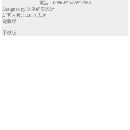
電話：0086-679-85522968
Ｃ型針系列
Designed by 米洛
網頁設計
Ｆ單針系列
訪客人數: 52,084 人次
Ｆ碼釘系列
電腦版
Ｋ針系列
|
Ｎ針系列
手機版
Ｊ針系列
Ｔ針系列
封箱針系列
卷釘系列
專業級氣動噴槍・噴杯
上吸式噴槍
重力式噴槍
噴杯
專業級氣動起子
日製氣動起子
台製氣動起子
氣動磨砂機、底盤
5吋磨砂機
方形氣動磨砂機
底盤
氣動零件、其他配件