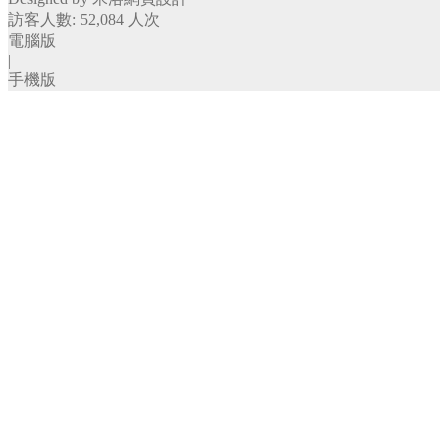
訪客人數: 52,084 人次
Ｃ型針系列
電腦版
Ｆ單針系列
|
Ｆ碼釘系列
手機版
Ｋ針系列
Ｎ針系列
Ｊ針系列
Ｔ針系列
封箱針系列
卷釘系列
專業級氣動噴槍・噴杯
上吸式噴槍
重力式噴槍
噴杯
專業級氣動起子
日製氣動起子
台製氣動起子
氣動磨砂機、底盤
5吋磨砂機
方形氣動磨砂機
底盤
氣動零件、其他配件