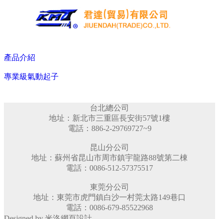
公司簡介
最新消息
產品介紹
產品介紹
日本MAX釘槍
專業級氣動起子
MAX卷釘槍
MAX釘槍
MAX手工具
台北總公司
ＭAX瓦斯槍
地址：新北市三重區長安街57號1樓
MAX鋼筋結束機
電話：886-2-29769727~9
台灣KMT釘槍
KMT卷釘槍
昆山分公司
KMT排釘槍
地址：蘇州省昆山市周市鎮宇龍路88號第二棟
KMT專業釘槍
電話：0086-512-57375517
KMT輕型釘槍
東莞分公司
KMT特殊釘槍
地址：東莞市虎門鎮白沙一村莞太路149巷口
KMT退釘槍
電話：0086-679-85522968
KMT氣動鎚
Designed by 米洛
台灣JND工業釘
網頁設計