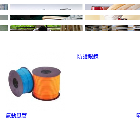
防護眼鏡
氣動風管