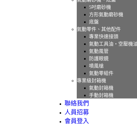
5吋磨砂機
方形氣動磨砂機
底盤
氣動零件、其他配件
專業快速接頭
氣動工具油・空壓機
氣動風管
防護眼鏡
噴風槍
氣動零組件
專業級封箱機
氣動封箱機
手動封箱機
聯絡我們
人員招募
會員登入