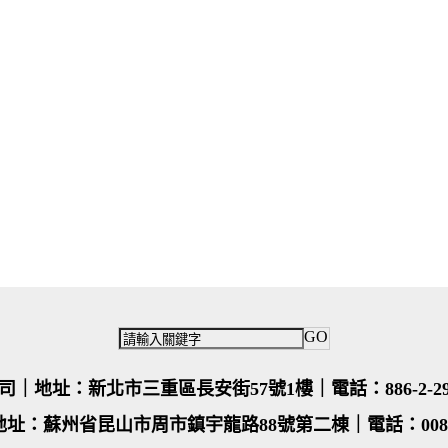
GO
｜地址：新北市三重區長安街57號1樓｜電話：886-2-2976
：蘇州省昆山市周市鎮宇龍路88號第二棟｜電話：0086-512