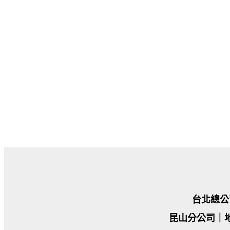
台北總公司
昆山分公司｜地址